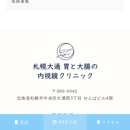
医師募集
〒060-0042
北海道札幌市中央区大通西3丁目 せんばビル4階
代表電話：
011-242-7311
電話
WEB予約
アクセス