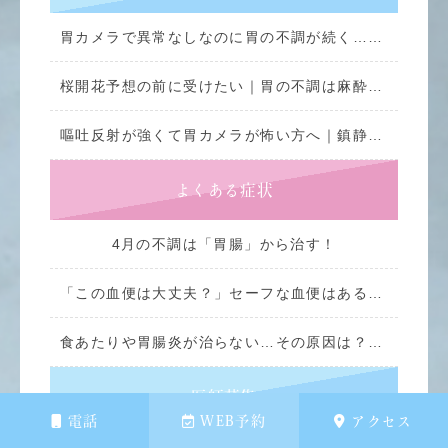
胃カメラで異常なしなのに胃の不調が続く…実は大腸が原因かもしれません
桜開花予想の前に受けたい｜胃の不調は麻酔で痛くない
嘔吐反射が強くて胃カメラが怖い方へ｜鎮静剤で眠ったまま5分で終わる検査
よくある症状
4月の不調は「胃腸」から治す！
「この血便は大丈夫？」セーフな血便はあるのか｜危険なサインと大腸カメラ検査の重要性
食あたりや胃腸炎が治らない…その原因は？長引く下痢・腹痛と大腸カメラ検査
医師募集
電話
WEB予約
アクセス