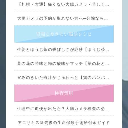
【札幌・大通】痛くない大腸カメラ・苦しくない胃カメラ｜患者さまの口コミで分かる当院の内視鏡検査
大腸カメラの予約が取れない方へ─分院ならすぐ受けられます！！
胃腸にやさしい腸活レシピ
生姜とほうじ茶の香ばしさが絶妙【ほうじ茶和風プリン】
菜の花の苦味と梅の酸味がマッチ【菜の花と梅の混ぜ込みご飯】
旨みのきいた煮汁がじゅわっと【鶏のハンバーグ和風煮込み】
検査費用
生理中に血便が出たら？大腸カメラ検査の必要性と注意点
アニサキス除去後の生命保険手術給付金ガイド