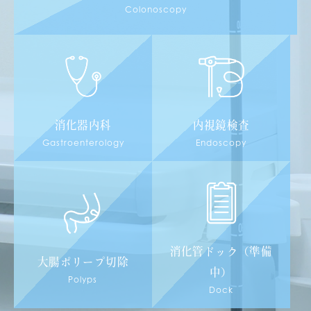
Colonoscopy
消化器内科
内視鏡検査
Gastroenterology
Endoscopy
消化管ドック（準備
大腸ポリープ切除
中）
Polyps
Dock