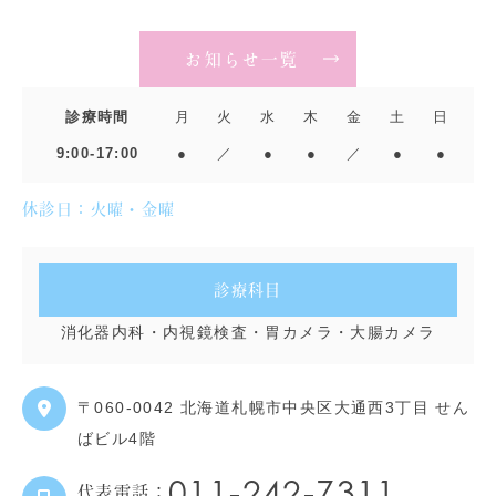
お知らせ一覧
診療時間
月
火
水
木
金
土
日
9:00-17:00
●
／
●
●
／
●
●
休診日：火曜・金曜
診療科目
消化器内科・内視鏡検査・胃カメラ・大腸カメラ
〒060-0042
北海道札幌市中央区大通西3丁目 せん
ばビル4階
011-242-7311
代表電話：