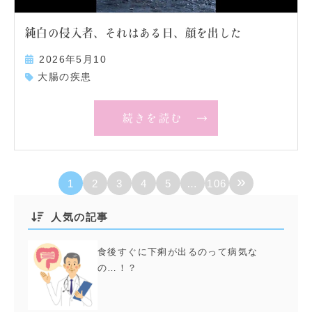
純白の侵入者、それはある日、顔を出した
2026年5月10
大腸の疾患
続きを読む
»
1
2
3
4
5
…
106
人気の記事
食後すぐに下痢が出るのって病気な
の…！？