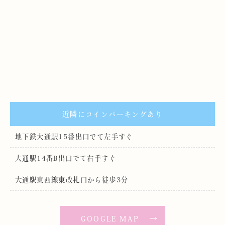
近隣にコインパーキングあり
地下鉄大通駅15番出口でて左手すぐ
大通駅14番B出口でて右手すぐ
大通駅東西線東改札口から徒歩3分
GOOGLE MAP