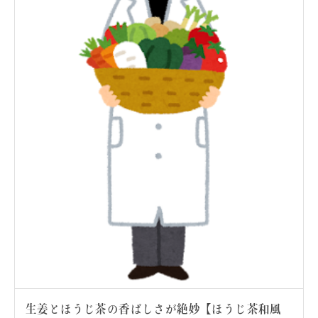
生姜とほうじ茶の香ばしさが絶妙【ほうじ茶和風