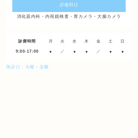
診療科目
消化器内科・内視鏡検査・胃カメラ・大腸カメラ
診療時間
月
火
水
木
金
土
日
9:00-17:00
●
／
●
●
／
●
●
休診日：火曜・金曜