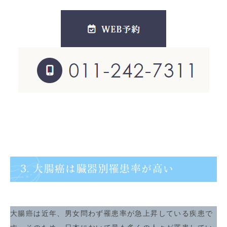
3. 大腸癌は臓器別罹患率が高い
大腸癌は近年、男女問わず罹患率が急上昇している疾患で