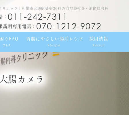
クリニック｜札幌市大通駅徒歩30秒の内視鏡検査・消化器内科
011-242-7311
話：
070-1212-9072
果説明専用電話：
困りFAQ
胃腸にやさしい腸活レシピ
採用情報
Q&A
Recipe
Recruit
大腸カメラ