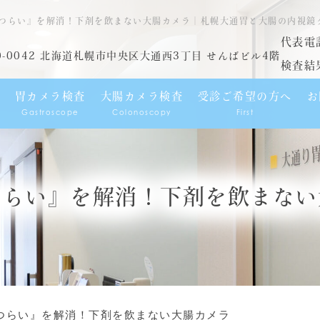
つらい』を解消！下剤を飲まない大腸カメラ｜札幌大通胃と大腸の内視鏡
代表電
0-0042 北海道札幌市中央区大通西3丁目 せんばビル4階
検査結
胃カメラ検査
大腸カメラ検査
受診ご希望の方へ
お
Gastroscope
Colonoscopy
First
つらい』を解消！下剤を飲まない
つらい』を解消！下剤を飲まない大腸カメラ