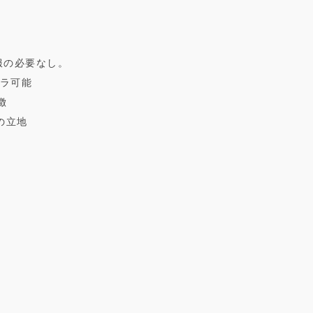
内服の必要なし。
メラ可能
徴
の立地