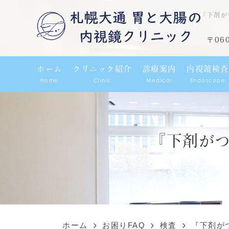
『下剤が
〒06
ホーム
クリニック紹介
診療案内
内視鏡検査
Home
Clinic
Medical
Endoscope
『下剤が
ホーム
お困りFAQ
検査
『下剤が