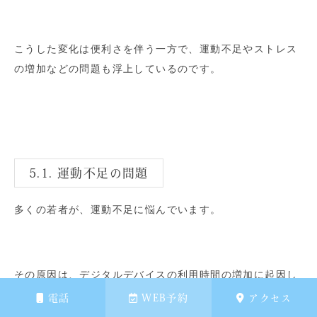
こうした変化は便利さを伴う一方で、運動不足やストレス
の増加などの問題も浮上しているのです。
5.1. 運動不足の問題
多くの若者が、運動不足に悩んでいます。
その原因は、デジタルデバイスの利用時間の増加に起因し
ているのです。これにより、長時間座りっぱなしの状態が
電話
WEB予約
アクセス
続き、身体活動が減少しています。運動不足は、健康に多