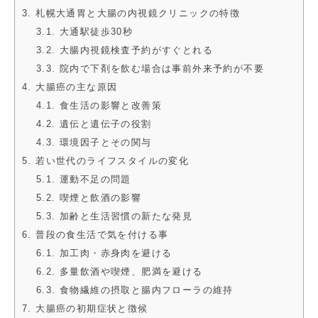
3. 札幌大通胃と大腸の内視鏡クリニックの特徴
3.1. 大通駅徒歩30秒
3.2. 大腸内視鏡検査予約がすぐとれる
3.3. 院内で下剤を飲む場合は事前外来予約が不要
4. 大腸癌の主な原因
4.1. 食生活の影響と改善策
4.2. 遺伝と遺伝子の役割
4.3. 環境因子とその関与
5. 若い世代のライフスタイルの変化
5.1. 運動不足の問題
5.2. 喫煙と飲酒の影響
5.3. 加齢と生活習慣の新たな発見
6. 普段の食生活で気を付ける事
6.1. 加工肉・赤身肉を避ける
6.2. 多量飲酒や喫煙、肥満を避ける
6.3. 食物繊維の摂取と腸内フローラの維持
7. 大腸癌の初期症状と徴候