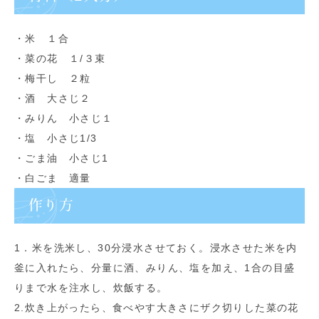
・米 １合
・菜の花 １/３束
・梅干し ２粒
・酒 大さじ２
・みりん 小さじ１
・塩 小さじ1/3
・ごま油 小さじ1
・白ごま 適量
作り方
1．米を洗米し、30分浸水させておく。浸水させた米を内
釜に入れたら、分量に酒、みりん、塩を加え、1合の目盛
りまで水を注水し、炊飯する。
2.炊き上がったら、食べやす大きさにザク切りした菜の花