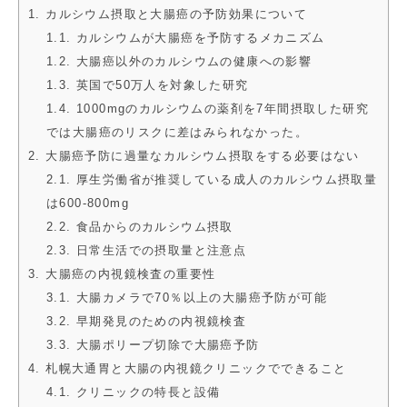
1. カルシウム摂取と大腸癌の予防効果について
1.1. カルシウムが大腸癌を予防するメカニズム
1.2. 大腸癌以外のカルシウムの健康への影響
1.3. 英国で50万人を対象した研究
1.4. 1000mgのカルシウムの薬剤を7年間摂取した研究
では大腸癌のリスクに差はみられなかった。
2. 大腸癌予防に過量なカルシウム摂取をする必要はない
2.1. 厚生労働省が推奨している成人のカルシウム摂取量
は600-800mg
2.2. 食品からのカルシウム摂取
2.3. 日常生活での摂取量と注意点
3. 大腸癌の内視鏡検査の重要性
3.1. 大腸カメラで70％以上の大腸癌予防が可能
3.2. 早期発見のための内視鏡検査
3.3. 大腸ポリープ切除で大腸癌予防
4. 札幌大通胃と大腸の内視鏡クリニックでできること
4.1. クリニックの特長と設備