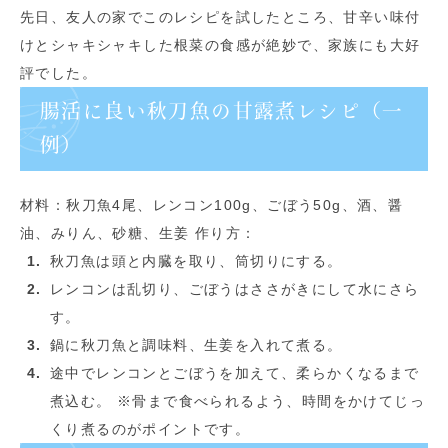
先日、友人の家でこのレシピを試したところ、甘辛い味付
けとシャキシャキした根菜の食感が絶妙で、家族にも大好
評でした。
腸活に良い秋刀魚の甘露煮レシピ（一
例）
材料：秋刀魚4尾、レンコン100g、ごぼう50g、酒、醤
油、みりん、砂糖、生姜 作り方：
秋刀魚は頭と内臓を取り、筒切りにする。
レンコンは乱切り、ごぼうはささがきにして水にさら
す。
鍋に秋刀魚と調味料、生姜を入れて煮る。
途中でレンコンとごぼうを加えて、柔らかくなるまで
煮込む。 ※骨まで食べられるよう、時間をかけてじっ
くり煮るのがポイントです。