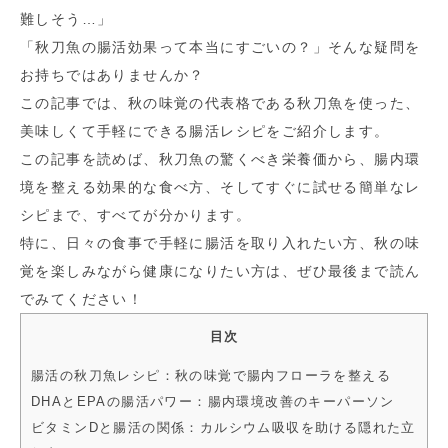
難しそう…」
「秋刀魚の腸活効果って本当にすごいの？」そんな疑問を
お持ちではありませんか？
この記事では、秋の味覚の代表格である秋刀魚を使った、
美味しくて手軽にできる腸活レシピをご紹介します。
この記事を読めば、秋刀魚の驚くべき栄養価から、腸内環
境を整える効果的な食べ方、そしてすぐに試せる簡単なレ
シピまで、すべてが分かります。
特に、日々の食事で手軽に腸活を取り入れたい方、秋の味
覚を楽しみながら健康になりたい方は、ぜひ最後まで読ん
でみてください！
目次
腸活の秋刀魚レシピ：秋の味覚で腸内フローラを整える
DHAとEPAの腸活パワー：腸内環境改善のキーパーソン
ビタミンDと腸活の関係：カルシウム吸収を助ける隠れた立