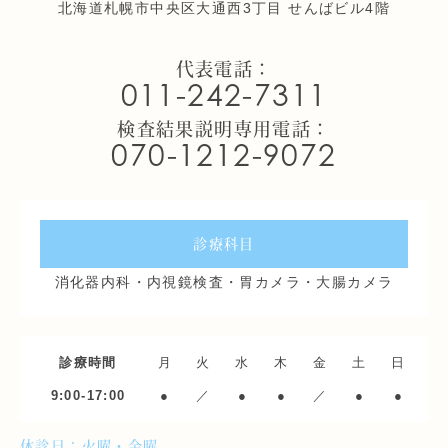
北海道札幌市中央区大通西3丁目 せんばビル4階
代表電話：
011-242-7311
検査結果説明専用電話：
070-1212-9072
診療科目
消化器内科・内視鏡検査・胃カメラ・大腸カメラ
診療時間
月
火
水
木
金
土
日
9:00-17:00
●
／
●
●
／
●
●
休診日：火曜・金曜