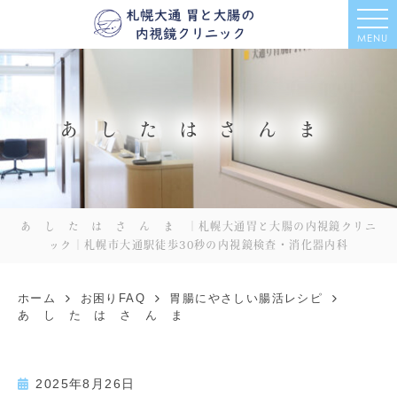
MENU
あ し た は さ ん ま
あ し た は さ ん ま ｜札幌大通胃と大腸の内視鏡クリニ
ック｜札幌市大通駅徒歩30秒の内視鏡検査・消化器内科
ホーム
お困りFAQ
胃腸にやさしい腸活レシピ
あ し た は さ ん ま
2025年8月26日