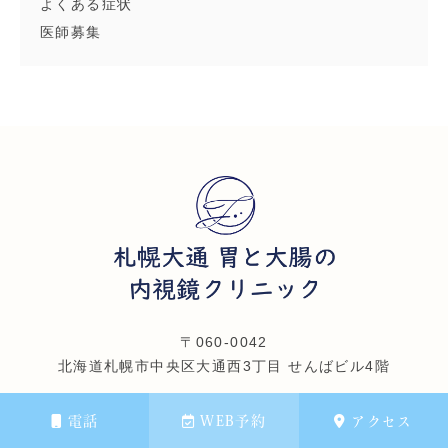
よくある症状
医師募集
〒060-0042
北海道札幌市中央区大通西3丁目 せんばビル4階
電話
WEB予約
アクセス
代表電話：