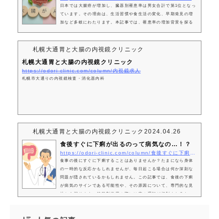
日本では大腸癌が増加し、臓器別罹患率は男女合計で第1位となっ
ています。その理由は、生活習慣や食生活の変化、早期発見の増
加など多岐にわたります。本記事では、罹患率の増加背景を探る
と共に、大腸ポリープ切除による予防策について詳しく解説しま
す。1. 大腸癌が癌の中でかかる可能性が最も高い理由大腸癌は、
現代において最もかかる可能性が高い癌の一つです。その理由
札幌大通胃と大腸の内視鏡クリニック
は、食生活の変化や運動不足が関係しています。また、遺伝的な
札幌大通胃と大腸の内視鏡クリニック
要因や年齢も関係しており、特に高齢者の罹患率が高いです。1.
https://odori-clinic.com/column/内視鏡求人
1. 罹患率の増加とその背景近年、大...
札幌市大通りの内視鏡検査・消化器内科
札幌大通胃と大腸の内視鏡クリニック
2024.04.26
食後すぐに下痢が出るのって病気なの…！？
https://odori-clinic.com/column/食後すぐに下痢が出るのって病気なの！？
食事の後にすぐに下痢することはありませんか？たまになら身体
の一時的な反応かもしれませんが、毎日起こる場合は何か深刻な
問題が隠されているかもしれません。この記事では、食後の下痢
が病気のサインである可能性や、その原因について、専門的な見
地から探ります。鎮静剤使用の際には車の運転が規制されるた
め、通院しやすい立地にあるかも、負担を軽減する上で重要で
す。 当院で内視鏡検査をご希望の方は以下のリンクからご予約
ください。1. 下痢の基礎知識：なぜ食後に起こるのか食後にすぐ