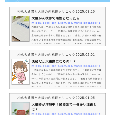
札幌大通胃と大腸の内視鏡クリニック
2025.03.10
大腸がん検診で陽性となったら
https://odori-clinic.com/column/coloncancer-6
大腸がんは、早期に発見し適切な治療を行えば治癒する可能性の
高いがんです。しかし、初期には自覚症状がほとんどないため、
定期的な検診が非常に重要となります。現在、大腸がん検診で行
われている便潜血検査で陽性の結果が出た場合、それは大腸から
の出血がある可能性を示唆しています。1.便潜血検査陽性の意味
便潜血検査が陽性となる原因は、大腸がんだけではありません。
以下のような疾患や状態でも陽性となることがあります。大腸ポ
札幌大通胃と大腸の内視鏡クリニック
2025.02.01
リープ：大腸の粘膜にできるイボ状の隆起で、良性のものからが
便秘だと大腸癌になるの！？
ん化するももあります。 ...
https://odori-clinic.com/column/coloncancer-5
『便秘症があると大腸癌になりやすいの？』『下剤の使いすぎは
身体によくないの？』『便秘がある人も大腸検査をした方がいい
の？』今回はそんな疑問にお答えします。1. 便秘と大腸癌便秘で
悩んでいる方は多いと思います。便が体内に滞留することで悪影
響を及ぼしそうですが、意外にも、便秘が大腸癌と直接関与して
いるという明確なデータはありません。1.1. 便秘が原因で大腸癌
になるという明らかなデータはありません便秘が大腸癌の直接的
札幌大通胃と大腸の内視鏡クリニック
2025.01.05
な原因になるという明らかなデータは殆どありません。むしろ下
大腸癌が増加中！臓器別で一番多い理由と
痢が頻繁にある人の方が大腸癌に...
は？
https://odori-clinic.com/column/coloncancer-4