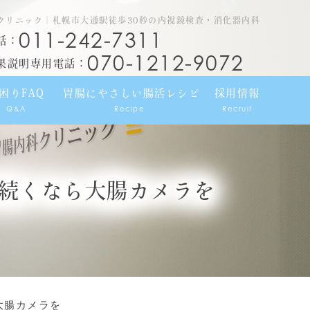
クリニック｜札幌市大通駅徒歩30秒の内視鏡検査・消化器内科
011-242-7311
話：
070-1212-9072
果説明専用電話：
困りFAQ
胃腸にやさしい腸活レシピ
採用情報
Q&A
Recipe
Recruit
続くなら大腸カメラを
大腸カメラを