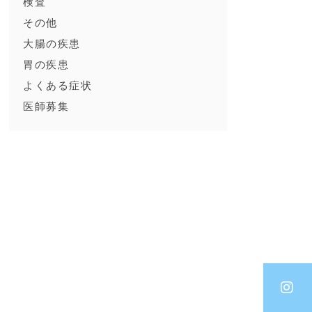
検査
ま
その他
大腸の疾患
っ
胃の疾患
ッ
よくある症状
医師募集
量
す
乱
る