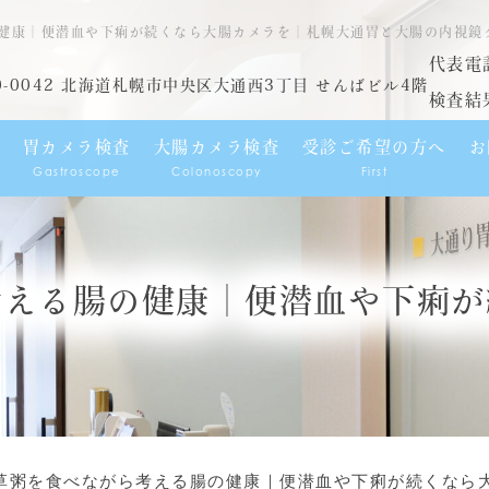
健康｜便潜血や下痢が続くなら大腸カメラを｜札幌大通胃と大腸の内視鏡
代表電
0-0042 北海道札幌市中央区大通西3丁目 せんばビル4階
検査結
胃カメラ検査
大腸カメラ検査
受診ご希望の方へ
お
Gastroscope
Colonoscopy
First
考える腸の健康｜便潜血や下痢が
草粥を食べながら考える腸の健康｜便潜血や下痢が続くなら