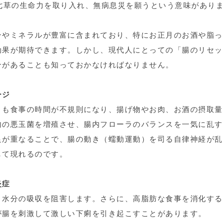
七草の生命力を取り入れ、無病息災を願うという意味があり
ンやミネラルが豊富に含まれており、特にお正月のお酒や脂
効果が期待できます。しかし、現代人にとっての「腸のリセ
合があることも知っておかなければなりません。
ージ
りも食事の時間が不規則になり、揚げ物やお肉、お酒の摂取
内の悪玉菌を増殖させ、腸内フローラのバランスを一気に乱
足が重なることで、腸の動き（蠕動運動）を司る自律神経が
して現れるのです。
炎症
、水分の吸収を阻害します。さらに、高脂肪な食事を消化す
が腸を刺激して激しい下痢を引き起こすことがあります。