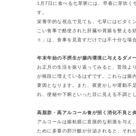
1月7日に食べる七草粥には、早春に芽吹く
す。
栄養学的な視点で見ても、七草にはビタミ
こい食事で酷使された肝臓や胃腸を整える
ト」は、食事を見直すだけでは不十分な場
年末年始の不摂生が腸内環境に与えるダメ
お正月の生活を振り返ってみると、普段よ
が格段に増えているはずです。これらは腸
要因となります。また、夜更かしや運動不
れ、便秘や下痢といった目に見える不調と
高脂肪・高アルコール食が招く消化不良と
アルコールは腸粘膜に直接的な刺激を与え
ために多量の胆汁酸が分泌されると、それ