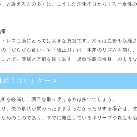
い」と訴える方の多くは、こうした消化不良からくる一過性
異常
ストレスも腸にとっては大きな負担です。冷えは血管を収縮
日の「だらだら食い」や「寝正月」は、本来のリズムを崩し
ることで、便秘と下痢を繰り返す「過敏性腸症候群」のよう
は足りない」ケース
負担を軽減し、調子を取り戻せる方は多いでしょう。
たり、便の形状が変わったまま戻らなかったりする場合は、
」ためのものであり、すでに発生しているポリープや炎症を