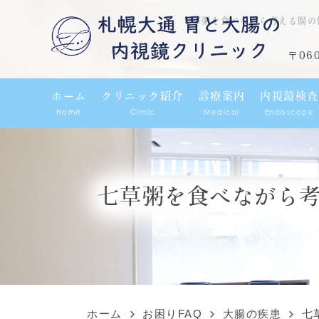
七草粥を食べながら考える腸の
〒06
ホーム
クリニック紹介
診療案内
内視鏡検査
Home
Clinic
Medical
Endoscope
七草粥を食べながら
ホーム
お困りFAQ
大腸の疾患
七