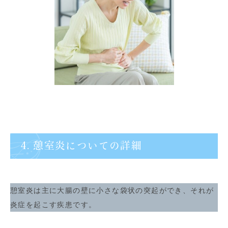
4. 憩室炎についての詳細
憩室炎は主に大腸の壁に小さな袋状の突起ができ、それが
炎症を起こす疾患です。