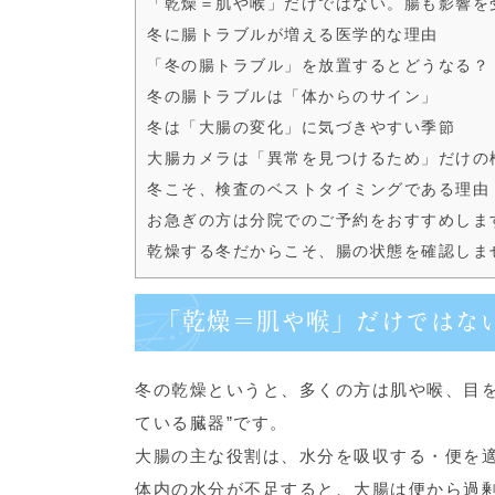
「乾燥＝肌や喉」だけではない。腸も影響を
冬に腸トラブルが増える医学的な理由
「冬の腸トラブル」を放置するとどうなる？
冬の腸トラブルは「体からのサイン」
冬は「大腸の変化」に気づきやすい季節
大腸カメラは「異常を見つけるため」だけの
冬こそ、検査のベストタイミングである理由
お急ぎの方は分院でのご予約をおすすめしま
乾燥する冬だからこそ、腸の状態を確認しま
「乾燥＝肌や喉」だけではな
冬の乾燥というと、多くの方は肌や喉、目を
ている臓器”です。
大腸の主な役割は、水分を吸収する・便を
体内の水分が不足すると、大腸は便から過