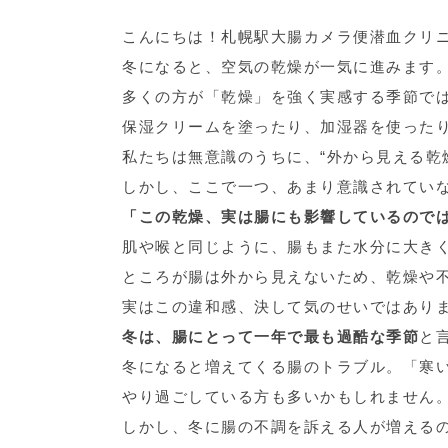
こんにちは！札幌駅大腸カメラ便潜血クリ
冬になると、空気の乾燥が一気に進みます
多くの方が「乾燥」を強く実感する季節で
保湿クリームを塗ったり、加湿器を使った
私たちは無意識のうちに、“外から見える乾
しかし、ここで一つ、あまり意識されてい
「この乾燥、実は腸にも影響しているので
肌や喉と同じように、腸もまた水分に大き
ところが腸は外から見えないため、乾燥や
実はこの違和感、決して気のせいではあり
冬は、腸にとって一年で最も過酷な季節
と
冬になると増えてくる腸のトラブル。「寒
やり過ごしている方も多いかもしれません
しかし、冬に腸の不調を訴える人が増える