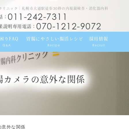
クリニック｜札幌市大通駅徒歩30秒の内視鏡検査・消化器内科
011-242-7311
話：
070-1212-9072
果説明専用電話：
困りFAQ
胃腸にやさしい腸活レシピ
採用情報
Q&A
Recipe
Recruit
腸カメラの意外な関係
の意外な関係