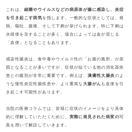
これは、
細菌やウイルスなどの病原体が腸に感染し、炎症
を引き起こす病気
を指します。一般的な症状としては、発
熱、嘔吐、腹痛、そして下痢が挙げられます。特に下痢は
水様便を呈することが多く、場合によっては血が混じる
「血便」となることもあります。
感染性腸炎は、食中毒やウイルス性の「お腹の風邪」が原
因となることが多いですが、症状が似ている他の消化器疾
患との鑑別が非常に重要です。例えば、
潰瘍性大腸炎
のよ
うな慢性炎症性腸疾患や、より重篤な
大腸がん
も血便を引
き起こす可能性があります。
当院の医療コラムでは、皆様に症状のイメージをより具体
的に理解していただくために、
実際に発見された病変の
写
真を用いて解説していきます。