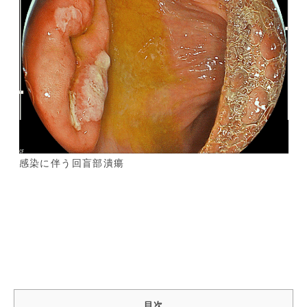
感染に伴う回盲部潰瘍
目次