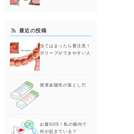
ブ
ほ
最近の投稿
心
当てはまったら要注意！
ポリープができやすい人
に
さ
さ
便潜血陽性の落とし穴
お腹SOS！私の腸内で
何が起きている？