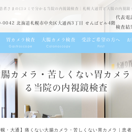
患者さまの口コミで分かる当院の内視鏡検査｜札幌大通胃と大腸の内視鏡
代表電
0-0042 北海道札幌市中央区大通西3丁目 せんばビル4階
検査結
胃カメラ検査
大腸カメラ検査
受診ご希望の方へ
お
Gastroscope
Colonoscopy
First
大腸カメラ・苦しくない胃カメラ
る当院の内視鏡検査
札幌・大通】痛くない大腸カメラ・苦しくない胃カメラ｜患者