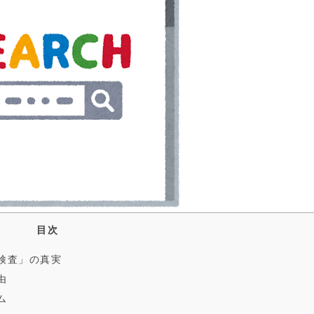
目次
検査」の真実
由
ム