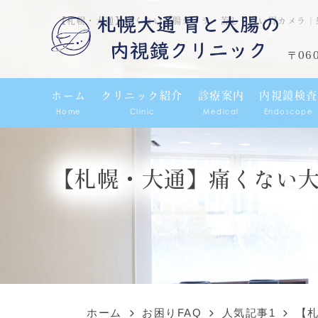
【札幌・大通】痛くない大腸カメラ・苦しくない胃カメラ｜
〒06
ホーム
クリニック紹介
診療案内
内視鏡検査
Home
Clinic
Medical
Endoscope
【札幌・大通】痛くない
ホーム
お困りFAQ
人気記事1
【