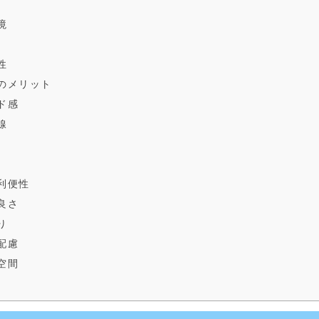
境
性
のメリット
ド感
線
利便性
良さ
り
配慮
空間