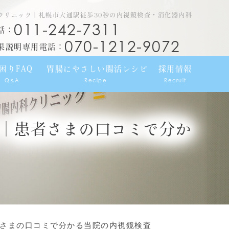
クリニック｜札幌市大通駅徒歩30秒の内視鏡検査・消化器内科
011-242-7311
話：
070-1212-9072
果説明専用電話：
困りFAQ
胃腸にやさしい腸活レシピ
採用情報
Q&A
Recipe
Recruit
｜患者さまの口コミで分か
さまの口コミで分かる当院の内視鏡検査