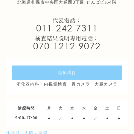
北海道札幌市中央区大通西3丁目 せんばビル4階
代表電話：
011-242-7311
検査結果説明専用電話：
070-1212-9072
診療科目
消化器内科・内視鏡検査・胃カメラ・大腸カメラ
診療時間
月
火
水
木
金
土
日
9:00-17:00
●
／
●
●
／
●
●
休診日：火曜・金曜