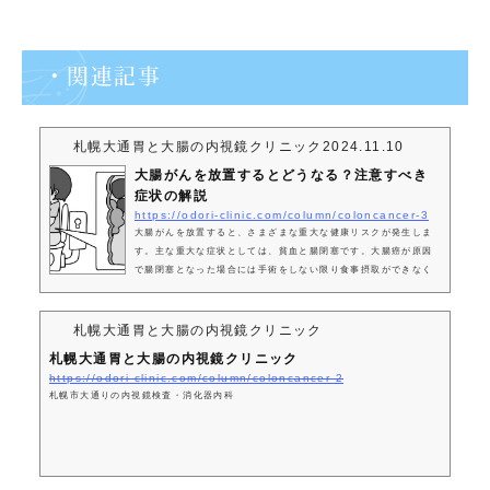
・関連記事
札幌大通胃と大腸の内視鏡クリニック
2024.11.10
大腸がんを放置するとどうなる？注意すべき
症状の解説
https://odori-clinic.com/column/coloncancer-3
大腸がんを放置すると、さまざまな重大な健康リスクが発生しま
す。主な重大な症状としては、貧血と腸閉塞です。大腸癌が原因
で腸閉塞となった場合には手術をしない限り食事摂取ができなく
なり、場合によっては腸破裂となる可能性もあります。また、大
腸がんは進行すると他の臓器への影響や合併症を引き起こす可能
性があります。このため、早期発見と適切な治療が不可欠です。
札幌大通胃と大腸の内視鏡クリニック
1. 大腸がんを放置することの危険性大腸がんを放置すると、健康
札幌大通胃と大腸の内視鏡クリニック
にも命にも大きなリスクが伴います。初期段階では自覚症状が少
https://odori-clinic.com/column/coloncancer-2
ないため、気付かずに放置するケー...
札幌市大通りの内視鏡検査・消化器内科