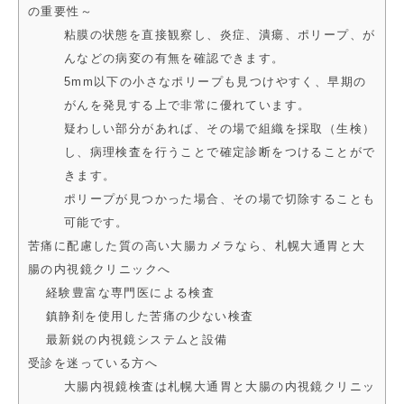
の重要性～
粘膜の状態を直接観察し、炎症、潰瘍、ポリープ、が
んなどの病変の有無を確認できます。
5mm以下の小さなポリープも見つけやすく、早期の
がんを発見する上で非常に優れています。
疑わしい部分があれば、その場で組織を採取（生検）
し、病理検査を行うことで確定診断をつけることがで
きます。
ポリープが見つかった場合、その場で切除することも
可能です。
苦痛に配慮した質の高い大腸カメラなら、札幌大通胃と大
腸の内視鏡クリニックへ
経験豊富な専門医による検査
鎮静剤を使用した苦痛の少ない検査
最新鋭の内視鏡システムと設備
受診を迷っている方へ
大腸内視鏡検査は札幌大通胃と大腸の内視鏡クリニッ