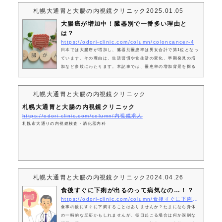
札幌大通胃と大腸の内視鏡クリニック
2025.01.05
大腸癌が増加中！臓器別で一番多い理由と
は？
https://odori-clinic.com/column/coloncancer-4
日本では大腸癌が増加し、臓器別罹患率は男女合計で第1位となっ
ています。その理由は、生活習慣や食生活の変化、早期発見の増
加など多岐にわたります。本記事では、罹患率の増加背景を探る
と共に、大腸ポリープ切除による予防策について詳しく解説しま
す。1. 大腸癌が癌の中でかかる可能性が最も高い理由大腸癌は、
現代において最もかかる可能性が高い癌の一つです。その理由
札幌大通胃と大腸の内視鏡クリニック
は、食生活の変化や運動不足が関係しています。また、遺伝的な
札幌大通胃と大腸の内視鏡クリニック
要因や年齢も関係しており、特に高齢者の罹患率が高いです。1.
https://odori-clinic.com/column/内視鏡求人
1. 罹患率の増加とその背景近年、大...
札幌市大通りの内視鏡検査・消化器内科
札幌大通胃と大腸の内視鏡クリニック
2024.04.26
食後すぐに下痢が出るのって病気なの…！？
https://odori-clinic.com/column/食後すぐに下痢が出るのって病気なの！？
食事の後にすぐに下痢することはありませんか？たまになら身体
の一時的な反応かもしれませんが、毎日起こる場合は何か深刻な