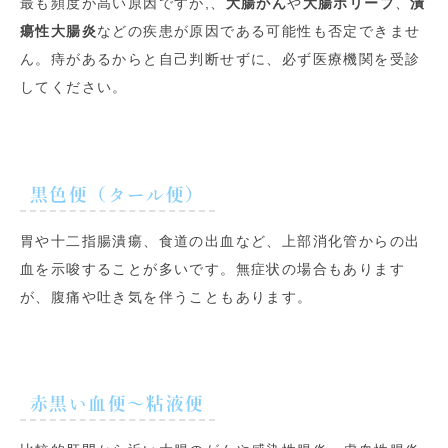
最も頻度が高い原因ですが,、
大腸がん
や
大腸ポリープ
、
潰
瘍性大腸炎
などの疾患が原因である可能性も否定できませ
ん。痔があるからと自己判断せずに、必ず医療機関を受診
してください。
黒色便（タール便）
胃や十二指腸潰瘍、食道の出血など、上部消化管からの出
血を示唆することが多いです。無症状の場合もあります
が、腹痛や吐き気を伴うこともあります。
赤黒い血便〜粘液便