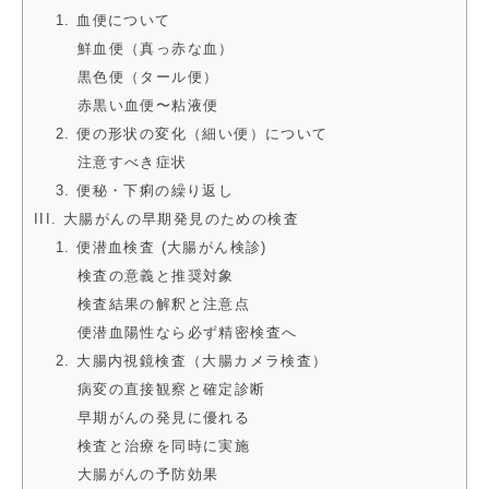
1. 血便について
鮮血便（真っ赤な血）
黒色便（タール便）
赤黒い血便〜粘液便
2. 便の形状の変化（細い便）について
注意すべき症状
3. 便秘・下痢の繰り返し
III. 大腸がんの早期発見のための検査
1. 便潜血検査 (大腸がん検診)
検査の意義と推奨対象
検査結果の解釈と注意点
便潜血陽性なら必ず精密検査へ
2. 大腸内視鏡検査（大腸カメラ検査）
病変の直接観察と確定診断
早期がんの発見に優れる
検査と治療を同時に実施
大腸がんの予防効果