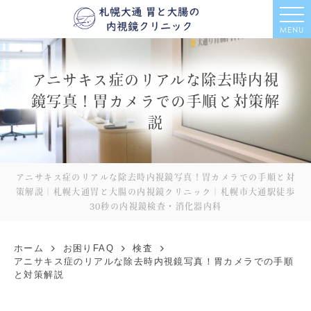
MENU
アニサキス症のリアルな除去時内視
鏡写真！胃カメラでの手順と対策解
説
アニサキス症のリアルな除去時内視鏡写真！胃カメラでの手順と対
策解説｜札幌大通胃と大腸の内視鏡クリニック｜札幌市大通駅徒歩
30秒の内視鏡検査・消化器内科
ホーム
お困りFAQ
検査
アニサキス症のリアルな除去時内視鏡写真！胃カメラでの手順
と対策解説