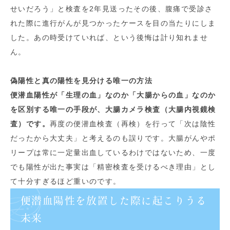
せいだろう」と検査を2年見送ったその後、腹痛で受診さ
れた際に進行がんが見つかったケースを目の当たりにしま
した。あの時受けていれば、という後悔は計り知れませ
ん。
偽陽性と真の陽性を見分ける唯一の方法
便潜血陽性が「生理の血」なのか「大腸からの血」なのか
を区別する唯一の手段が、大腸カメラ検査（大腸内視鏡検
査）です。
再度の便潜血検査（再検）を行って「次は陰性
だったから大丈夫」と考えるのも誤りです。大腸がんやポ
リープは常に一定量出血しているわけではないため、一度
でも陽性が出た事実は「精密検査を受けるべき理由」とし
て十分すぎるほど重いのです。
便潜血陽性を放置した際に起こりうる
未来