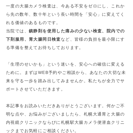
一度の大腸カメラ検査は、今ある不安をゼロにし、これか
ら先の数年、数十年という長い時間を「安心」に変えてく
れる価値のあるものです。
当院では、
鎮静剤を使用した痛みの少ない検査、院内での
下剤服用、胃大腸同日検査
など、皆様の負担を最小限にす
る準備を整えてお待ちしております。
「生理のせいかも」という迷いを、安心への確信に変える
ために。まずはWEB予約やご相談から、あなたの大切な未
来を守る一歩を踏み出してみませんか。私たちが全力でサ
ポートさせていただきます。
本記事をお読みいただきありがとうございます。何かご不
明な点や、お悩みがございましたら、札幌大通胃と大腸の
内視鏡クリニックならびに札幌駅大腸カメラ便潜血クリニ
ックまでお気軽にご相談ください。