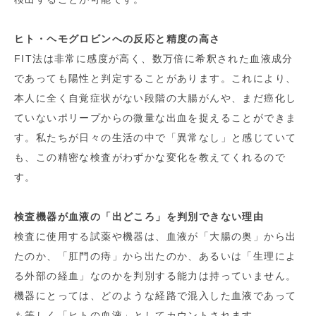
ヒト・ヘモグロビンへの反応と精度の高さ
FIT法は非常に感度が高く、数万倍に希釈された血液成分
であっても陽性と判定することがあります。これにより、
本人に全く自覚症状がない段階の大腸がんや、まだ癌化し
ていないポリープからの微量な出血を捉えることができま
す。私たちが日々の生活の中で「異常なし」と感じていて
も、この精密な検査がわずかな変化を教えてくれるので
す。
検査機器が血液の「出どころ」を判別できない理由
検査に使用する試薬や機器は、血液が「大腸の奥」から出
たのか、「肛門の痔」から出たのか、あるいは「生理によ
る外部の経血」なのかを判別する能力は持っていません。
機器にとっては、どのような経路で混入した血液であって
も等しく「ヒトの血液」としてカウントされます。