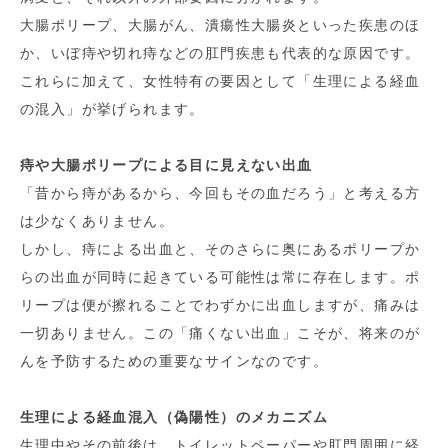
大腸ポリープ、大腸がん、潰瘍性大腸炎といった疾患のほ
か、いぼ痔や切れ痔などの肛門疾患も代表的な原因です。
これらに加えて、女性特有の要因として「生理による経血
の混入」が挙げられます。
痔や大腸ポリープによる目に見えない出血
「昔から痔があるから、今回もその血だろう」と考える方
は少なくありません。
しかし、痔による出血と、そのさらに奥にあるポリープか
らの出血が同時に起きている可能性は常に存在します。ポ
リープは便が擦れることでわずかに出血しますが、痛みは
一切ありません。この「痛くない出血」こそが、将来のが
んを予防するための重要なサインなのです。
生理による経血混入（偽陽性）のメカニズム
生理中やその前後は、トイレットペーパーや肛門周囲に経