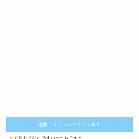
近隣にコインパーキングあり
地下鉄大通駅15番出口でて左手すぐ