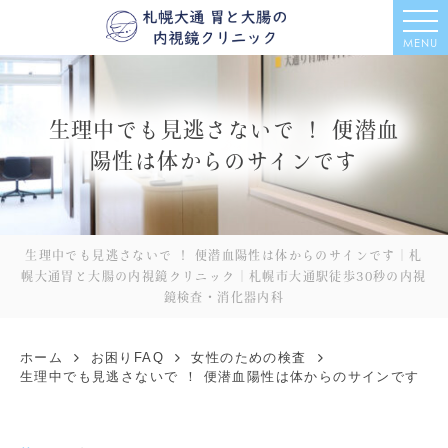
MENU
生理中でも見逃さないで ！ 便潜血
陽性は体からのサインです
生理中でも見逃さないで ！ 便潜血陽性は体からのサインです｜札
幌大通胃と大腸の内視鏡クリニック｜札幌市大通駅徒歩30秒の内視
鏡検査・消化器内科
ホーム
お困りFAQ
女性のための検査
生理中でも見逃さないで ！ 便潜血陽性は体からのサインです