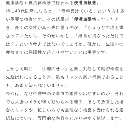
健康診断や自治体検診で行われる
便潜血検査。
特に40代以降になると、「毎年受けている」という方も多
い重要な検査です。その結果が
「便潜血陽性」
だったと
き、多くの女性が真っ先に思うのが、「ちょうど生理と重
なっていたから、そのせいかも」「経血が混ざっただけで
は？」という考えではないでしょうか。確かに、生理中の
便検査では偽陽性が起こりやすいことは事実です。
しかし同時に、「生理のせい」と自己判断して精密検査を
先延ばしにすることが、最もリスクの高い行動であること
も、あまり知られていません。
今回は、なぜ生理中の便潜血で陽性が出やすいのか、それ
でも大腸カメラが強く勧められる理由、そして放置した場
合のリスクや、忙しい方でも無理なく検査を受けられる選
択肢について、専門的な内容をわかりやすく解説します。