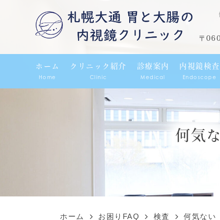
〒06
ホーム
クリニック紹介
診療案内
内視鏡検査
Home
Clinic
Medical
Endoscope
何気
ホーム
お困りFAQ
検査
何気ない