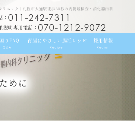
クリニック｜札幌市大通駅徒歩30秒の内視鏡検査・消化器内科
011-242-7311
話：
070-1212-9072
果説明専用電話：
困りFAQ
胃腸にやさしい腸活レシピ
採用情報
Q&A
Recipe
Recruit
ために