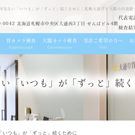
何気ない「いつも」が「ずっと」続くために｜札幌大通胃と大腸の内視鏡
代表電
0-0042 北海道札幌市中央区大通西3丁目 せんばビル4階
検査結
胃カメラ検査
大腸カメラ検査
受診ご希望の方へ
お
Gastroscope
Colonoscopy
First
ない「いつも」が「ずっと」続く
「いつも」が「ずっと」続くために