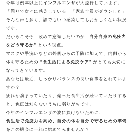
今年は例年以上に
インフルエンザ
が大流行しています。
「周りで次々に感染している」「家族全員がダウンした」
そんな声も多く、誰でもいつ感染してもおかしくない状況
です。
だからこそ今、改めて意識したいのが
“
自分自身の免疫力
をどう守るか
”
という視点。
マスクや手洗いなどの外側からの予防に加えて、内側から
体を守るための
“
食生活による免疫ケア
”
がとても大切に
なってきています。
あなたは最近、しっかりバランスの良い食事をとれていま
すか？
疲れが溜まっていたり、偏った食生活が続いていたりする
と、免疫は知らないうちに弱りがちです。
今年のインフルエンザの波に負けないために、
食生活で免疫力を高め、自分の体を自分で守るための準備
をこの機会に一緒に始めてみませんか？