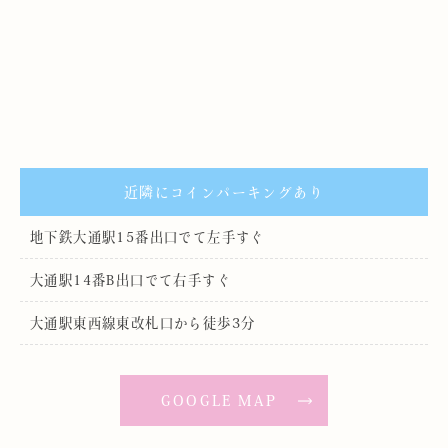
近隣にコインパーキングあり
地下鉄大通駅15番出口でて左手すぐ
大通駅14番B出口でて右手すぐ
大通駅東西線東改札口から徒歩3分
GOOGLE MAP