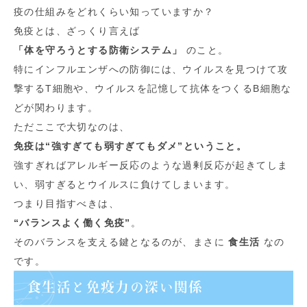
疫の仕組みをどれくらい知っていますか？
免疫とは、ざっくり言えば
「体を守ろうとする防衛システム」
のこと。
特にインフルエンザへの防御には、ウイルスを見つけて攻
撃するT細胞や、ウイルスを記憶して抗体をつくるB細胞な
どが関わります。
ただここで大切なのは、
免疫は“強すぎても弱すぎてもダメ”ということ。
強すぎればアレルギー反応のような過剰反応が起きてしま
い、弱すぎるとウイルスに負けてしまいます。
つまり目指すべきは、
“バランスよく働く免疫”
。
そのバランスを支える鍵となるのが、まさに
食生活
なの
です。
食生活と免疫力の深い関係