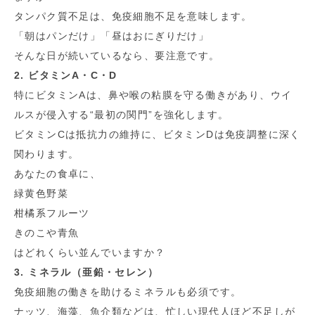
タンパク質不足は、免疫細胞不足を意味します。
「朝はパンだけ」「昼はおにぎりだけ」
そんな日が続いているなら、要注意です。
2. ビタミンA・C・D
特にビタミンAは、鼻や喉の粘膜を守る働きがあり、ウイ
ルスが侵入する“最初の関門”を強化します。
ビタミンCは抵抗力の維持に、ビタミンDは免疫調整に深く
関わります。
あなたの食卓に、
緑黄色野菜
柑橘系フルーツ
きのこや青魚
はどれくらい並んでいますか？
3. ミネラル（亜鉛・セレン）
免疫細胞の働きを助けるミネラルも必須です。
ナッツ、海藻、魚介類などは、忙しい現代人ほど不足しが