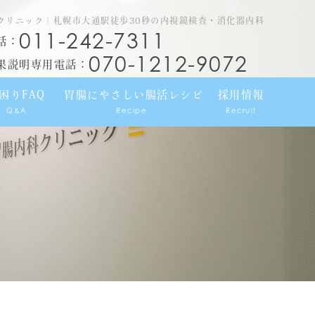
クリニック｜札幌市大通駅徒歩30秒の内視鏡検査・消化器内科
011-242-7311
話：
070-1212-9072
果説明専用電話：
困りFAQ
胃腸にやさしい腸活レシピ
採用情報
Q&A
Recipe
Recruit