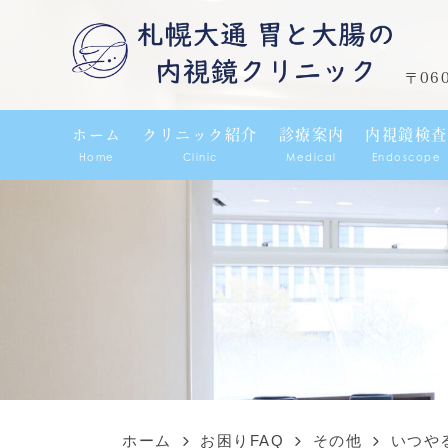
〒06
ホーム
クリニック紹介
診療案内
内視鏡検査
Home
Clinic
Medical
Endoscope
ホーム
お困りFAQ
その他
いつや