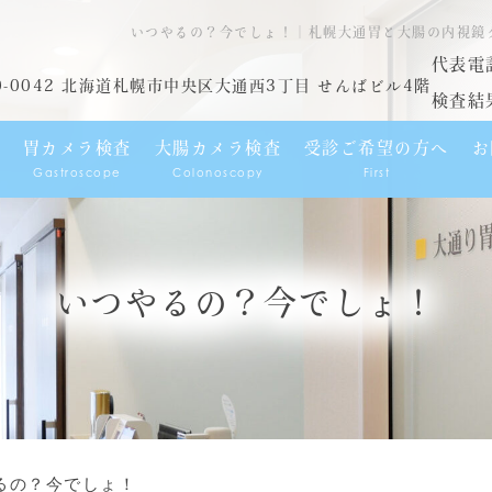
いつやるの？今でしょ！｜札幌大通胃と大腸の内視鏡
代表電
0-0042 北海道札幌市中央区大通西3丁目 せんばビル4階
検査結
胃カメラ検査
大腸カメラ検査
受診ご希望の方へ
お
Gastroscope
Colonoscopy
First
いつやるの？今でしょ！
るの？今でしょ！