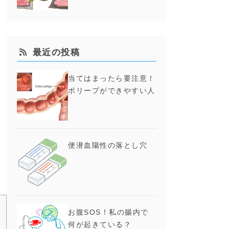
最近の投稿
当てはまったら要注意！
ポリープができやすい人
内
な
疑
便潜血陽性の落とし穴
、
方
お腹SOS！私の腸内で
何が起きている？