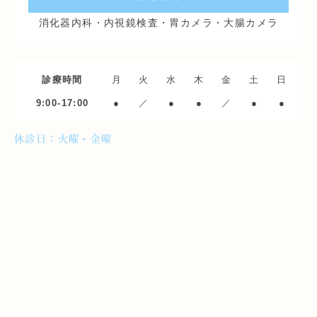
消化器内科・内視鏡検査・胃カメラ・大腸カメラ
診療時間
月
火
水
木
金
土
日
9:00-17:00
●
／
●
●
／
●
●
休診日：火曜・金曜