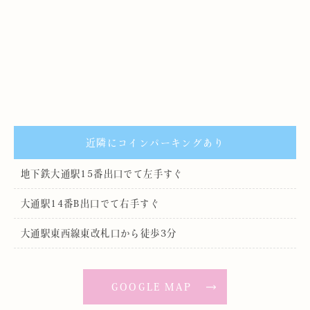
近隣にコインパーキングあり
地下鉄大通駅15番出口でて左手すぐ
大通駅14番B出口でて右手すぐ
大通駅東西線東改札口から徒歩3分
GOOGLE MAP