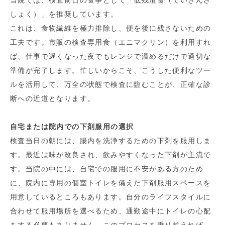
当院では、検査前日の食事として「低残渣食（ていざんさ
しょく）」を推奨しています。
これは、食物繊維を極力排除し、便を後に残さないための
工夫です。市販の検査専用食（エニマクリン）を利用すれ
ば、仕事で遅くなった夜でもレンジで温めるだけで適切な
準備が完了します。忙しいからこそ、こうした便利なツー
ルを活用して、万全の状態で検査に臨むことが、正確な診
断への近道となります。
自宅または院内での下剤服用の選択
検査当日の朝には、腸内を洗浄するための下剤を服用しま
す。最近は味が改良され、飲みやすくなった下剤が主流で
す。当院の中には、自宅での服用に不安がある方のため
に、院内に専用の個室トイレを備えた下剤服用スペースを
用意しているところもあります。自分のライフスタイルに
合わせて服用場所を選べるため、通勤途中にトイレの心配