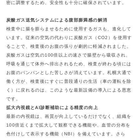
密に調整するため、安全性も十分に確保されています。
炭酸ガス送気システムによる腹部膨満感の解消
検査中に腸を膨らませるために使用するガスも、進化して
います。従来の空気の代わりに炭酸ガス（CO2）を使用す
ることで、検査後のお腹の張りが劇的に軽減されました。
炭酸ガスは空気の100倍以上の速さで腸壁から吸収され、
呼吸を通じて体外へ排出されるため、検査が終わる頃には
お腹のパンパンとした苦しさが消えています。札幌大通で
働く方が、検査後にすぐに普段通りの生活（車の運転を除
く）に戻れるのは、このような最新設備の導入による恩恵
です。
拡大内視鏡とAI診断補助による精度の向上
最新の内視鏡は、画質が向上しているだけでなく、組織を
100倍近くまで拡大して観察できる機能や、血管の分布を
色付けして表示する機能（NBI）を備えています。さら