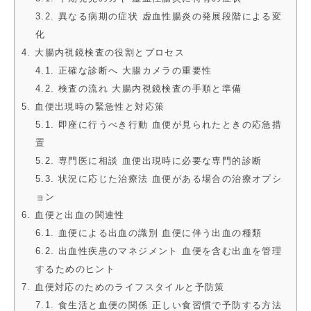
3.2. 異なる病期の症状 虚血性腸炎の発展段階による変
化
4. 大腸内視鏡検査の役割とプロセス
4.1. 正確な診断へ 大腸カメラの重要性
4.2. 検査の流れ 大腸内視鏡検査の手順と準備
5. 血便出現時の緊急性と対応策
5.1. 即座に行うべき行動 血便が見られたときの応急措
置
5.2. 専門医に相談 血便出現時に必要な専門的診断
5.3. 状況に応じた治療法 血便がある場合の治療オプシ
ョン
6. 血便と出血の関連性
6.1. 血便による出血の識別 血便に伴う出血の種類
6.2. 出血性疾患のマネジメント 血便を含む出血を管理
するためのヒント
7. 血便対応のためのライフスタイルと予防策
7.1. 食生活と血便の関係 正しい食習慣で予防する方法