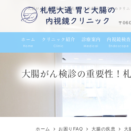
大腸がん検診の重要性！札幌での患者様におすすめクリニ
〒06
ホーム
クリニック紹介
診療案内
内視鏡検査
Home
Clinic
Medical
Endoscope
大腸がん検診の重要性！
ホーム
お困りFAQ
大腸の疾患
大