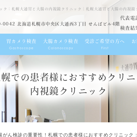
ック：札幌大通胃と大腸の内視鏡クリニック｜札幌大通胃と大腸の内視鏡
代表電
0-0042 北海道札幌市中央区大通西3丁目 せんばビル4階
検査結
胃カメラ検査
大腸カメラ検査
受診ご希望の方へ
お
Gastroscope
Colonoscopy
First
札幌での患者様におすすめクリニ
内視鏡クリニック
腸がん検診の重要性！札幌での患者様におすすめクリニック