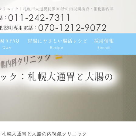
クリニック｜札幌市大通駅徒歩30秒の内視鏡検査・消化器内科
011-242-7311
話：
070-1212-9072
果説明専用電話：
困りFAQ
胃腸にやさしい腸活レシピ
採用情報
Q&A
Recipe
Recruit
ック：札幌大通胃と大腸の
：札幌大通胃と大腸の内視鏡クリニック