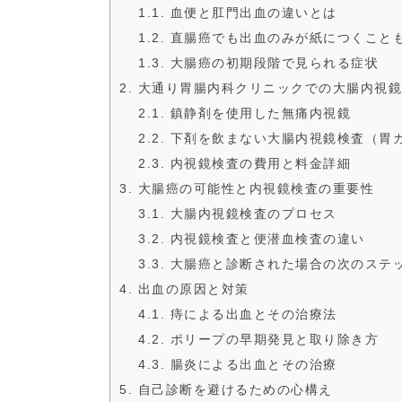
1.1. 血便と肛門出血の違いとは
1.2. 直腸癌でも出血のみが紙につくこと
1.3. 大腸癌の初期段階で見られる症状
2. 大通り胃腸内科クリニックでの大腸内視
2.1. 鎮静剤を使用した無痛内視鏡
2.2. 下剤を飲まない大腸内視鏡検査（
2.3. 内視鏡検査の費用と料金詳細
3. 大腸癌の可能性と内視鏡検査の重要性
3.1. 大腸内視鏡検査のプロセス
3.2. 内視鏡検査と便潜血検査の違い
3.3. 大腸癌と診断された場合の次のステ
4. 出血の原因と対策
4.1. 痔による出血とその治療法
4.2. ポリープの早期発見と取り除き方
4.3. 腸炎による出血とその治療
5. 自己診断を避けるための心構え