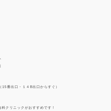
か
策
秒（15番出口・１４B出口からすぐ）
内科クリニックがおすすめです！