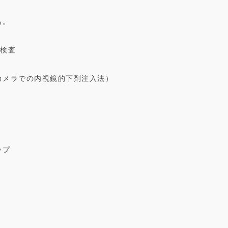
も。
鏡検査
胃カメラでの内視鏡的下剤注入法）
ップ