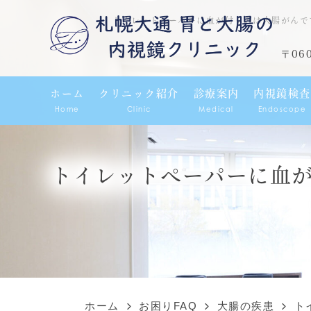
トイレットペーパーに血が付くのは大腸がんで
〒06
ホーム
クリニック紹介
診療案内
内視鏡検査
Home
Clinic
Medical
Endoscope
トイレットペーパーに血
ホーム
お困りFAQ
大腸の疾患
ト