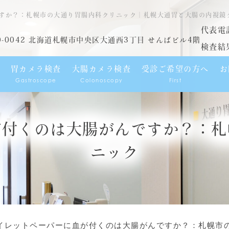
すか？：札幌市の大通り胃腸内科クリニック｜札幌大通胃と大腸の内視鏡
代表電
0-0042 北海道札幌市中央区大通西3丁目 せんばビル4階
検査結
胃カメラ検査
大腸カメラ検査
受診ご希望の方へ
お
Gastroscope
Colonoscopy
First
が付くのは大腸がんですか？：札
ニック
イレットペーパーに血が付くのは大腸がんですか？：札幌市