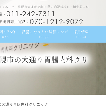
クリニック｜札幌市大通駅徒歩30秒の内視鏡検査・消化器内科
011-242-7311
話：
070-1212-9072
果説明専用電話：
困りFAQ
胃腸にやさしい腸活レシピ
採用情報
Q&A
Recipe
Recruit
幌市の大通り胃腸内科クリ
の大通り胃腸内科クリニック