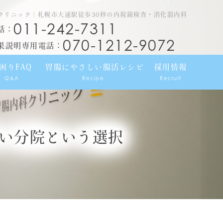
クリニック｜札幌市大通駅徒歩30秒の内視鏡検査・消化器内科
011-242-7311
話：
070-1212-9072
果説明専用電話：
困りFAQ
胃腸にやさしい腸活レシピ
採用情報
Q&A
Recipe
Recruit
い分院という選択