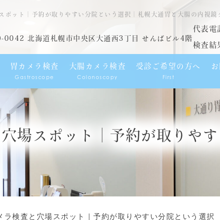
スポット｜予約が取りやすい分院という選択｜札幌大通胃と大腸の内視鏡
代表電
0-0042 北海道札幌市中央区大通西3丁目 せんばビル4階
検査結
胃カメラ検査
大腸カメラ検査
受診ご希望の方へ
お
Gastroscope
Colonoscopy
First
と穴場スポット｜予約が取りやす
メラ検査と穴場スポット｜予約が取りやすい分院という選択