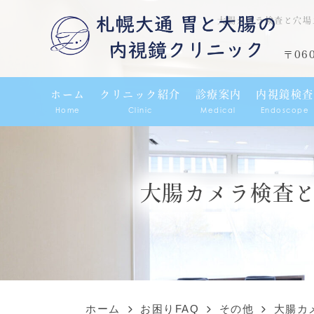
大腸カメラ検査と穴場
〒06
ホーム
クリニック紹介
診療案内
内視鏡検査
Home
Clinic
Medical
Endoscope
大腸カメラ検査
ホーム
お困りFAQ
その他
大腸カ