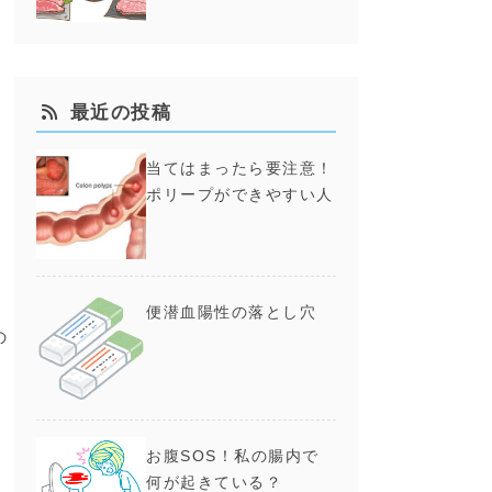
最近の投稿
当てはまったら要注意！
ポリープができやすい人
便潜血陽性の落とし穴
の
た
辿
お腹SOS！私の腸内で
何が起きている？