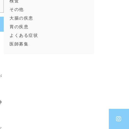
検査
その他
大腸の疾患
胃の疾患
よくある症状
医師募集
次
が
神
な