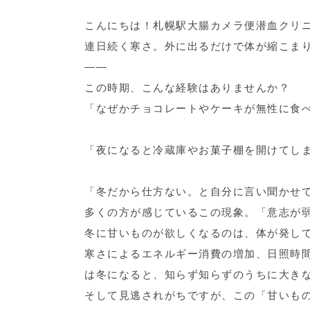
こんにちは！札幌駅大腸カメラ便潜血クリ
連日続く寒さ。外に出るだけで体が縮こま
――
この時期、こんな経験はありませんか？
「なぜかチョコレートやケーキが無性に食
「夜になると冷蔵庫やお菓子棚を開けてし
「冬だから仕方ない。と自分に言い聞かせ
多くの方が感じているこの現象。「意志が
冬に甘いものが欲しくなるのは、体が発して
寒さによるエネルギー消費の増加、日照時
は冬になると、知らず知らずのうちに大き
そして見逃されがちですが、この「甘いも