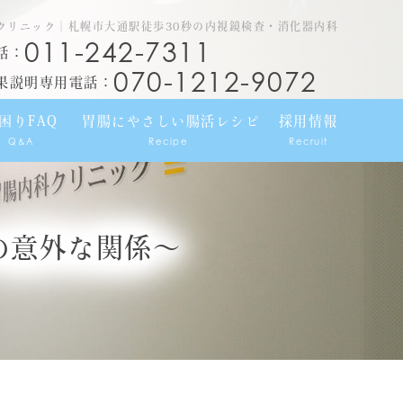
クリニック｜札幌市大通駅徒歩30秒の内視鏡検査・消化器内科
011-242-7311
話：
070-1212-9072
果説明専用電話：
困りFAQ
胃腸にやさしい腸活レシピ
採用情報
Q&A
Recipe
Recruit
の意外な関係〜