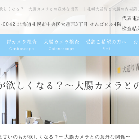
欲しくなる？〜大腸カメラとの意外な関係〜｜札幌大通胃と大腸の内視鏡
代表電
0-0042 北海道札幌市中央区大通西3丁目 せんばビル4階
検査結
胃カメラ検査
大腸カメラ検査
受診ご希望の方へ
お
Gastroscope
Colonoscopy
First
が欲しくなる？〜大腸カメラと
は甘いのもが欲しくなる？〜大腸カメラとの意外な関係〜