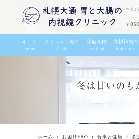
冬は甘いのもが
〒06
ホーム
クリニック紹介
診療案内
内視鏡検査
Home
Clinic
Medical
Endoscope
冬は甘いのも
ホーム
お困りFAQ
食事と健康
冬