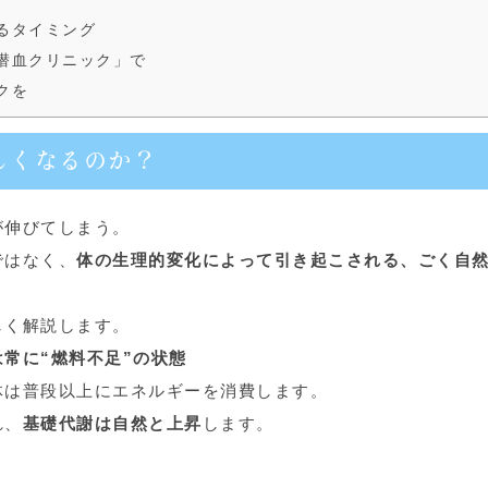
るタイミング
潜血クリニック」で
クを
しくなるのか？
が伸びてしまう。
ではなく、
体の生理的変化によって引き起こされる、ごく自
しく解説します。
は常に“燃料不足”の状態
体は普段以上にエネルギーを消費します。
れ、
基礎代謝は自然と上昇
します。