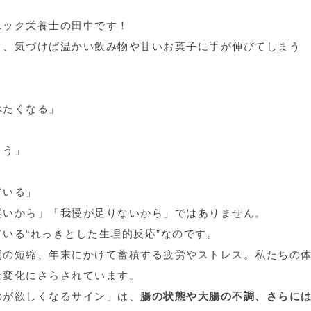
ニック栄養士の田中です！
り、気づけば温かい飲み物や甘いお菓子に手が伸びてしまう
べたくなる」
まう」
ている」
弱いから」「我慢が足りないから」ではありません。
いる“れっきとした生理的反応”なのです。
間の短縮、年末にかけて蓄積する疲労やストレス。私たちの
な変化にさらされています。
のが欲しくなるサイン」は、
腸の状態や大腸の不調、さらに