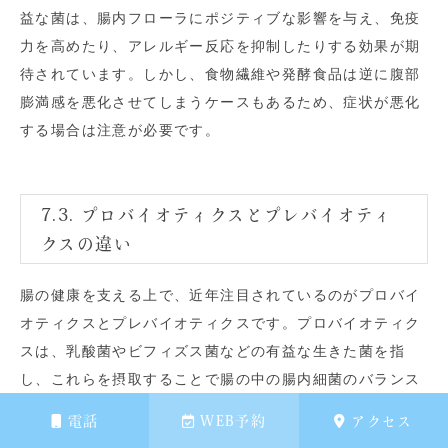
益な菌は、腸内フローラにポジティブな影響を与え、免疫
力を高めたり、アレルギー反応を抑制したりする効果が期
待されています。しかし、食物繊維や発酵食品は逆に腹部
膨満感を悪化させてしまうケースもあるため、症状が悪化
する場合は注意が必要です。
7.3. プロバイオティクスとプレバイオティ
クスの違い
腸の健康を支える上で、近年注目されているのがプロバイ
オティクスとプレバイオティクスです。プロバイオティク
スは、乳酸菌やビフィズス菌などの有益な生きた菌を指
し、これらを摂取することで腸の中の腸内細菌のバランス
を良くします。対して、プレバイオティクスは、腸内細菌
電話
WEB予約
アクセス
のエサとなる不消化性の食物成分を指し、主に食物繊維な