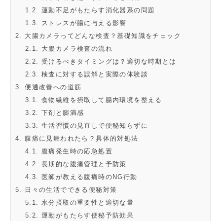
1.2. 運動不足がもたらす消化器系の問題
1.3. ストレスが腸に与える影響
2. 大腸カメラってどんな検査？基礎知識をチェック
2.1. 大腸カメラ検査の流れ
2.2. 受けるべきタイミングは？適切な時期とは
2.3. 検査に対する誤解と実際の体験談
3. 便通改善への道筋
3.1. 食物繊維を摂取して腸内環境を整える
3.2. 下剤と膨満感
3.3. 生活習慣の見直しで便秘知らずに
4. 腹痛に見舞われたら？具体的対処法
4.1. 腹痛発生時の応急処置
4.2. 長期的な腹痛管理と予防策
4.3. 医師が教える腹痛時のNG行動
5. 日々の生活でできる便秘対策
5.1. 水分摂取の重要性と適切な量
5.2. 運動がもたらす便秘予防効果