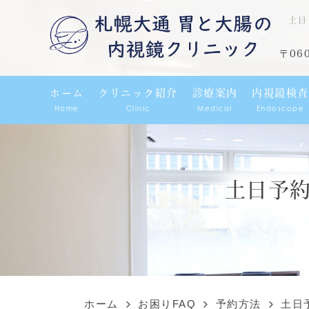
土日
〒06
ホーム
クリニック紹介
診療案内
内視鏡検査
Home
Clinic
Medical
Endoscope
土日予
ホーム
お困りFAQ
予約方法
土日