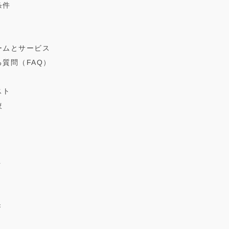
条件
ォームとサービス
る質問（FAQ）
スト
較
ト
き