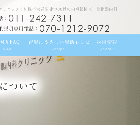
クリニック｜札幌市大通駅徒歩30秒の内視鏡検査・消化器内科
011-242-7311
話：
070-1212-9072
果説明専用電話：
困りFAQ
胃腸にやさしい腸活レシピ
採用情報
Q&A
Recipe
Recruit
について