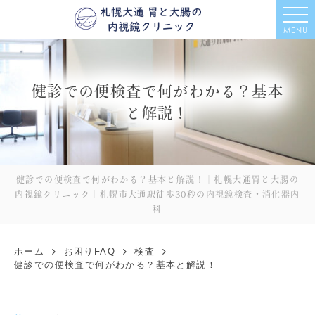
MENU
健診での便検査で何がわかる？基本
と解説！
健診での便検査で何がわかる？基本と解説！｜札幌大通胃と大腸の
内視鏡クリニック｜札幌市大通駅徒歩30秒の内視鏡検査・消化器内
科
ホーム
お困りFAQ
検査
健診での便検査で何がわかる？基本と解説！