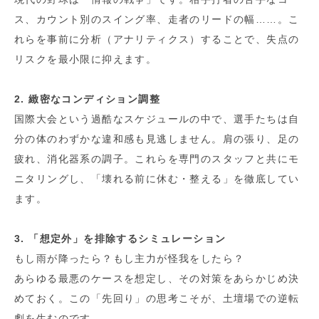
ス、カウント別のスイング率、走者のリードの幅……。こ
れらを事前に分析（アナリティクス）することで、失点の
リスクを最小限に抑えます。
2. 緻密なコンディション調整
国際大会という過酷なスケジュールの中で、選手たちは自
分の体のわずかな違和感も見逃しません。肩の張り、足の
疲れ、消化器系の調子。これらを専門のスタッフと共にモ
ニタリングし、「壊れる前に休む・整える」を徹底してい
ます。
3. 「想定外」を排除するシミュレーション
もし雨が降ったら？もし主力が怪我をしたら？
あらゆる最悪のケースを想定し、その対策をあらかじめ決
めておく。この「先回り」の思考こそが、土壇場での逆転
劇を生むのです。