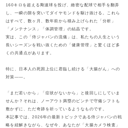
160キロを超える剛速球を投げ、緻密な配球で相手を翻弄
し、一瞬の隙を突いてダイヤモンドを駆け抜ける。これら
はすべて、数ヶ月、数年前から積み上げられた「分析」
「メンテナンス」「体調管理」の結晶です。
実は、この「侍ジャパンの流儀」は、私たちの人生という
長いシーズンを戦い抜くための「健康管理」と驚くほど多
くの共通点があります。
特に、日本人の死因上位に君臨し続ける「大腸がん」への
対策——。
「まだ若いから」「症状がないから」と後回しにしていま
せんか？それは、ノーアウト満塁のピンチで守備シフトも
敷かずに、ただ奇跡を祈っているようなものです。
本記事では、2026年の最新トピックである侍ジャパンの戦
略を紐解きながら、なぜ今、あなたが「大腸カメラ検査」