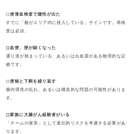
◻︎
便潜血検査で陽性が出た
すでに「敵がエリア内に侵入している」サインです。再検
査は必須。
◻︎血便、便が細くなった
通り道が狭まっている、あるいは出血源がある物理的な証
拠です。
◻︎
便秘と下痢を繰り返す
腸内環境の乱れ、あるいは構造的な問題の可能性がありま
す。
◻︎家族に大腸がん経験者がいる
「チームの家系」として遺伝的リスクを考慮する必要があ
ります。