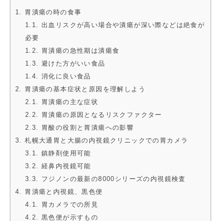
1. 胃潰瘍の時の食事
1.1. 出血リスクが高い場合や潰瘍が深い際などは絶食が
必要
1.2. 胃潰瘍の急性期は潰瘍食
1.3. 避けた方がいい食品
1.4. 消化に良い食品
2. 胃潰瘍の基本症状と原因を理解しよう
2.1. 胃潰瘍の主な症状
2.2. 胃潰瘍の原因となるリスクファクター
2.3. 胃酸の役割と胃潰瘍への影響
3. 札幌大通胃と大腸の内視鏡クリニックでの胃カメラ
3.1. 鎮静剤使用可能
3.2. 経鼻内視鏡可能
3.3. フジノンの最新の8000シリーズの内視鏡検査
4. 胃潰瘍と内視鏡、黒色便
4.1. 胃カメラでの所見
4.2. 黒色便が示すもの