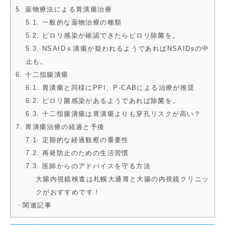
5. 薬物療法による胃潰瘍治療
5.1. 一般的な薬物治療の種類
5.2. ピロリ感染が確認できたらピロリ除菌を。
5.3. NSAIDｓ潰瘍が疑われるようであればNSAIDsの中
止も。
6. 十二指腸潰瘍
6.1. 胃潰瘍と同様にPPI、P-CABによる治療が推奨
6.2. ピロリ菌感染があるようであれば除菌を。
6.3. 十二指腸潰瘍は胃潰瘍よりも穿孔リスクが高い？
7. 胃潰瘍治療の経過と予後
7.1. 定期的な経過観察の重要性
7.2. 再発防止のための生活習慣
7.3. 医師からのアドバイスを守る方法
大腸内視鏡検査は札幌大通胃と大腸の内視鏡クリニッ
クがおすすめです！
・関連記事