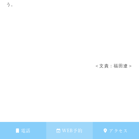
う。
＜文責：福田遼＞
大腸内視鏡検査は札幌大通胃と大腸の内視鏡
電話
WEB予約
アクセス
クリニックがおすすめです！